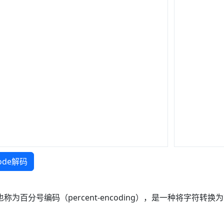
code解码
），也称为百分号编码（percent-encoding），是一种将字符转