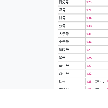
百分号
%25
逗号
%2C
冒号
%3A
分号
%3B
大于号
%3E
小于号
%3C
感叹号
%21
星号
%2A
单引号
%27
双引号
%22
括号
（左）、
%28
方括号
（左）、
%5B
花括号
（左）、
%7B
竖线
%7C