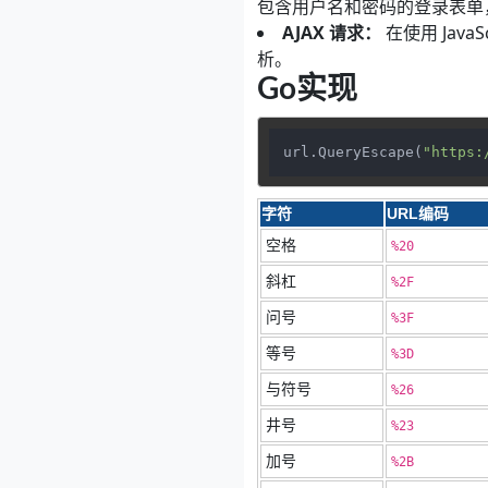
包含用户名和密码的登录表单，
AJAX 请求：
在使用 Jav
析。
Go实现
url.QueryEscape(
"https:
字符
URL编码
空格
%20
斜杠
%2F
问号
%3F
等号
%3D
与符号
%26
井号
%23
加号
%2B