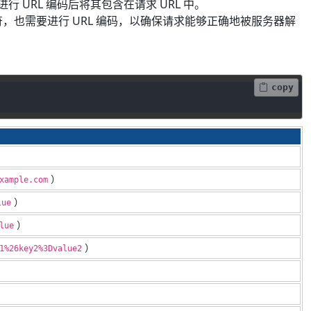
URL 编码后将其包含在请求 URL 中。
含特殊字符，也需要进行 URL 编码，以确保请求能够正确地被服务器解
copy
）
xample.com
）
lue
）
lue
）
1%26key2%3Dvalue2